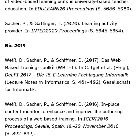
of video-based learning units in university-based teacher
education. In
EDULEARN20 Proceedings
(S. 5080–5089).
Sacher, P., & Gattinger, T. (2020). Learning activity
provider. In
INTED2020 Proceedings
(S. 5645–5654).
Bis 2019
Weiß, D., Sacher, P., & Schiffner, D. (2017). Das Web
Based Training-Toolkit (WBT-T). In C. Igel et al. (Hrsg.),
DeLFI 2017 – Die 15. E-Learning Fachtagung Informatik
(Lecture Notes in Informatics, S. 401–402). Gesellschaft
für Informatik.
Weiß, D., Sacher, P., & Schiffner, D. (2016). In-place
content monitor to enhance and improve the authoring
process of a web based training. In
ICERI2016
Proceedings, Seville, Spain, 18.–20. November 2016
(S. 892–899).